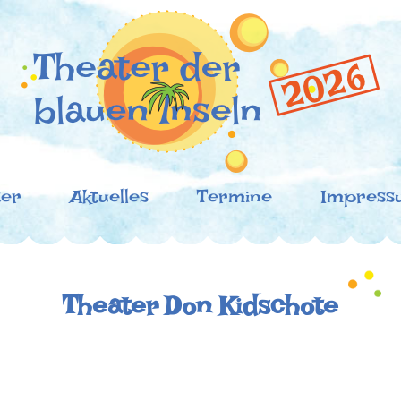
der blauen Inseln
oronazeiten!
ter
Aktuelles
Termine
Impress
Theater Don Kidschote