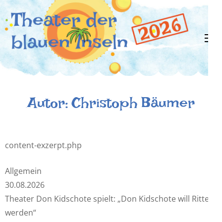
Zum
Inhalt
springen
(Enter
drücken)
Theater der
Ein flexibles Kindertheaterprojekt zu
Coronazeiten!
Autor:
Christoph Bäumer
blauen
Inseln
content-exzerpt.php
Allgemein
30.08.2026
Theater Don Kidschote spielt: „Don Kidschote will Ritter
werden“