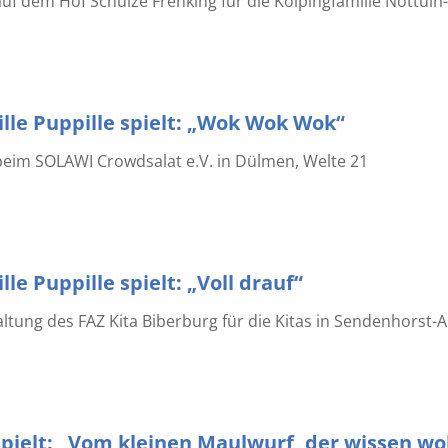
uf dem Hof Schulze Frenking für die Kolpingfamilie Nottul
lle Puppille spielt: „Wok Wok Wok“
beim SOLAWI Crowdsalat e.V. in Dülmen, Welte 21
le Puppille spielt: „Voll drauf“
tung des FAZ Kita Biberburg für die Kitas in Sendenhorst-A
pielt: „Vom kleinen Maulwurf, der wissen wol