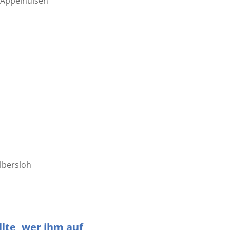
n-Appelhülsen
lbersloh
lte, wer ihm auf