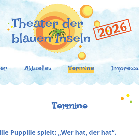
der blauen Inseln
oronazeiten!
ter
Aktuelles
Termine
Impress
Termine
lle Puppille spielt: „Wer hat, der hat“.