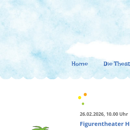
Zum
Inhalt
springen
(Enter
drücken)
Theater 
Ein flexibles Kindertheaterprojekt zu C
Home
Die Thea
26.02.2026
, 10.00 Uhr
Figurentheater Hi