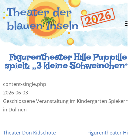
Zum
Inhalt
springen
(Enter
drücken)
Theater der
Ein flexibles Kindertheaterprojekt zu
Coronazeiten!
Figurentheater Hille Puppille
spielt: „3 kleine Schweinchen“.
blauen
Inseln
content-single.php
2026-06-03
Geschlossene Veranstaltung im Kindergarten Spiekerhof
in Dülmen
Beitragsnavigation
Theater Don Kidschote
Figurentheater Hille