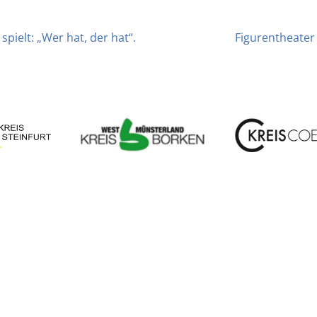
n
spielt: „Wer hat, der hat“.
Figurentheater H