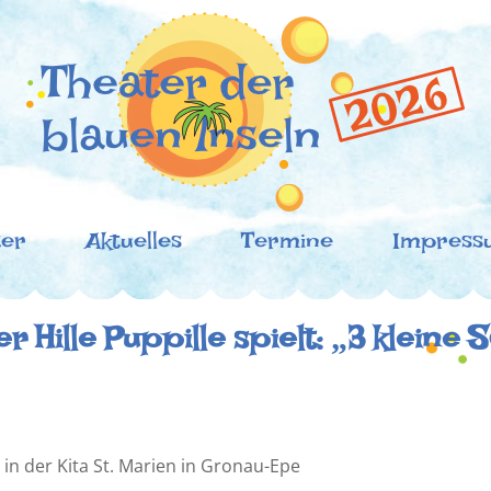
der blauen Inseln
oronazeiten!
ter
Aktuelles
Termine
Impress
r Hille Puppille spielt: „3 kleine
in der Kita St. Marien in Gronau-Epe