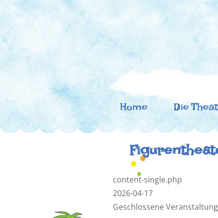
Zum
Inhalt
springen
(Enter
drücken)
Theater 
Ein flexibles Kindertheaterprojekt zu C
Home
Die Thea
Figurentheate
content-single.php
2026-04-17
Geschlossene Veranstaltung 