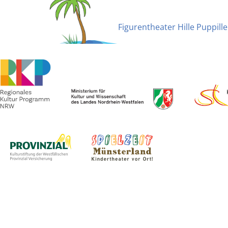
Beitragsnavigatio
Figurentheater Hille Puppille 