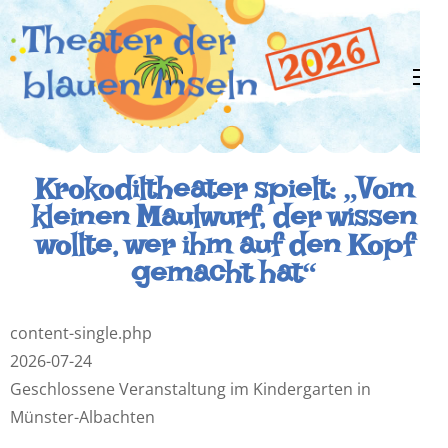
Zum
Inhalt
springen
(Enter
drücken)
Theater der
Ein flexibles Kindertheaterprojekt zu
Coronazeiten!
Krokodiltheater spielt: „Vom
kleinen Maulwurf, der wissen
blauen
wollte, wer ihm auf den Kopf
gemacht hat“
Inseln
content-single.php
2026-07-24
Geschlossene Veranstaltung im Kindergarten in
Münster-Albachten