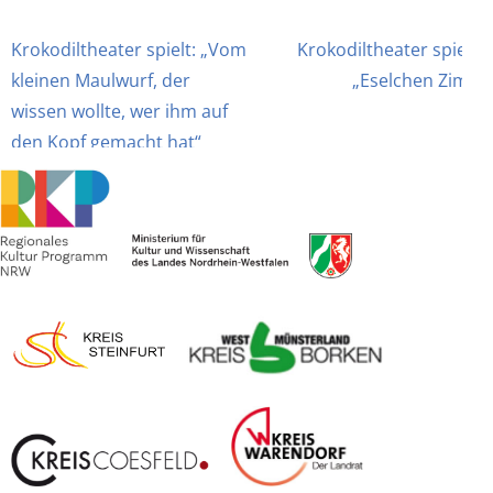
Beitragsnavigation
Krokodiltheater spielt: „Vom
Krokodiltheater spielt:
kleinen Maulwurf, der
„Eselchen Zimt“
wissen wollte, wer ihm auf
den Kopf gemacht hat“