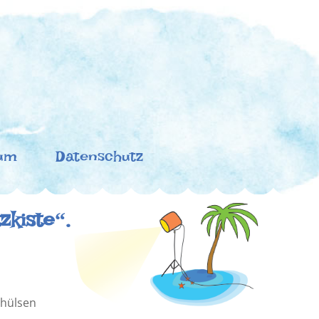
um
Datenschutz
zkiste“.
lhülsen