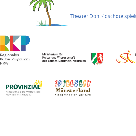
Beitragsnavigatio
Theater Don Kidschote spielt