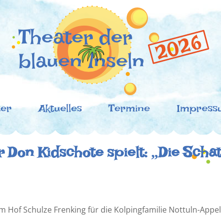
der blauen Inseln
oronazeiten!
ter
Aktuelles
Termine
Impress
 Don Kidschote spielt: „Die Schat
m Hof Schulze Frenking für die Kolpingfamilie Nottuln-Appe