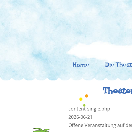
Zum
Inhalt
springen
(Enter
drücken)
Theater 
Ein flexibles Kindertheaterprojekt zu C
Home
Die Thea
Theater
content-single.php
2026-06-21
Offene Veranstaltung auf de